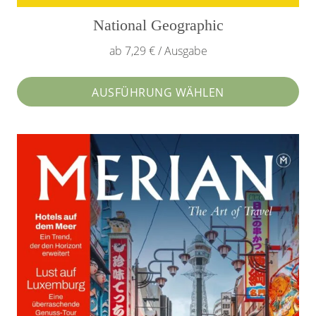
National Geographic
ab 7,29 € / Ausgabe
AUSFÜHRUNG WÄHLEN
Dieses
Produkt
weist
mehrere
Varianten
auf.
Die
Optionen
können
auf
der