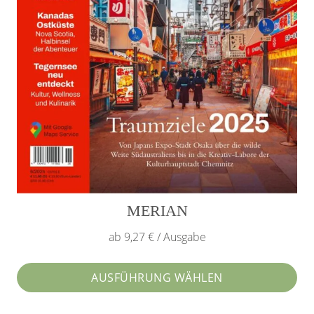
Produktseite
gewählt
werden
MERIAN
ab 9,27 € / Ausgabe
AUSFÜHRUNG WÄHLEN
Dieses