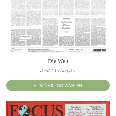
Die Welt
ab 9,14 € / Ausgabe
AUSFÜHRUNG WÄHLEN
Dieses
Produkt
weist