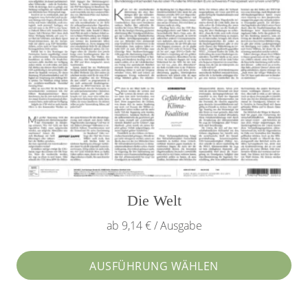
Produktseite
gewählt
werden
Die Welt
ab 9,14 € / Ausgabe
AUSFÜHRUNG WÄHLEN
Dieses