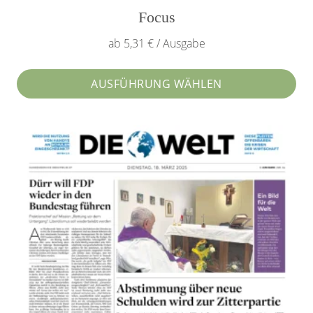
Focus
ab 5,31 € / Ausgabe
AUSFÜHRUNG WÄHLEN
Dieses
Produkt
weist
mehrere
Varianten
auf.
Die
Optionen
können
auf
der