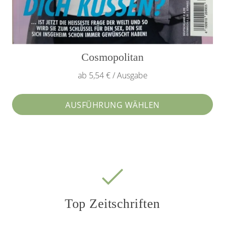
Cosmopolitan
ab 5,54 € / Ausgabe
AUSFÜHRUNG WÄHLEN
Dieses
Produkt
weist
mehrere
Varianten
auf.
Top Zeitschriften
Die
Optionen