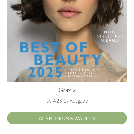
Produktseite
gewählt
werden
Grazia
ab 4,28 € / Ausgabe
AUSFÜHRUNG WÄHLEN
Dieses