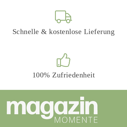
können
auf
der
Produktseite
Schnelle & kostenlose Lieferung
gewählt
werden
100% Zufriedenheit