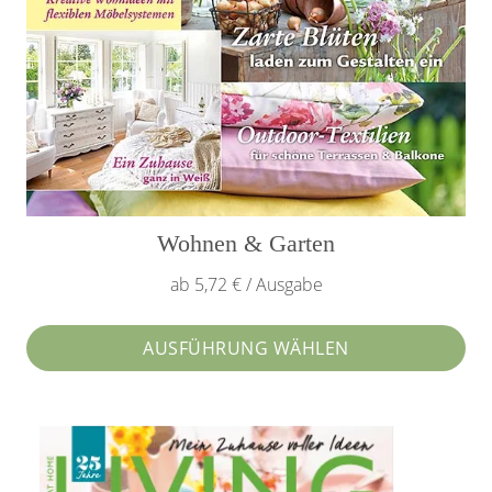
Wohnen & Garten
ab 5,72 € / Ausgabe
AUSFÜHRUNG WÄHLEN
Dieses
Produkt
weist
mehrere