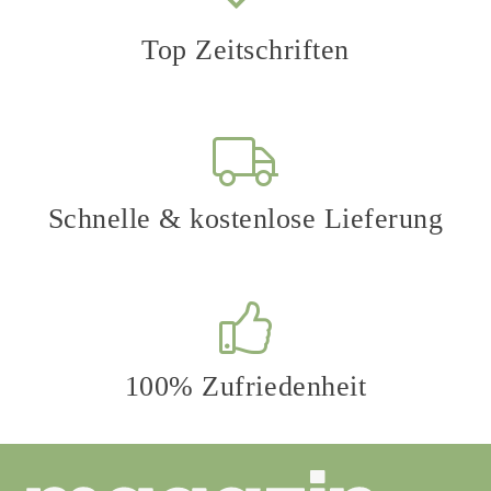
auf.
Top Zeitschriften
Die
Optionen
können
auf
der
Produktseite
Schnelle & kostenlose Lieferung
gewählt
werden
100% Zufriedenheit