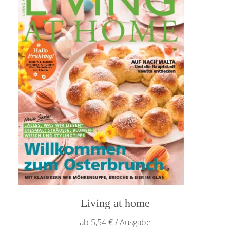
Varianten
auf.
Die
Optionen
können
auf
der
Produktseite
gewählt
werden
Living at home
ab 5,54 € / Ausgabe