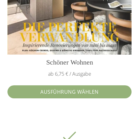
Schöner Wohnen
ab 6,75 € / Ausgabe
AUSFÜHRUNG WÄHLEN
Dieses
Produkt
weist
mehrere
Varianten